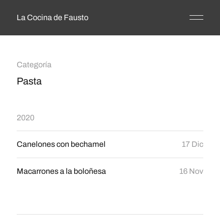
La Cocina de Fausto
Categoría
Pasta
2020
Canelones con bechamel
17 Dic
Macarrones a la boloñesa
16 Nov